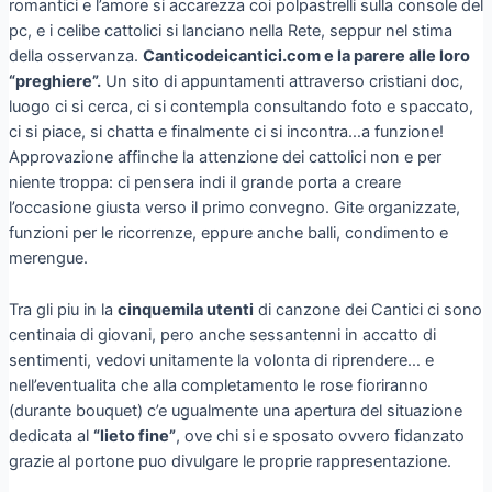
romantici e l’amore si accarezza coi polpastrelli sulla console del
pc, e i celibe cattolici si lanciano nella Rete, seppur nel stima
della osservanza.
Canticodeicantici.com e la parere alle loro
“preghiere”.
Un sito di appuntamenti attraverso cristiani doc,
luogo ci si cerca, ci si contempla consultando foto e spaccato,
ci si piace, si chatta e finalmente ci si incontra…a funzione!
Approvazione affinche la attenzione dei cattolici non e per
niente troppa: ci pensera indi il grande porta a creare
l’occasione giusta verso il primo convegno. Gite organizzate,
funzioni per le ricorrenze, eppure anche balli, condimento e
merengue.
Tra gli piu in la
cinquemila utenti
di canzone dei Cantici ci sono
centinaia di giovani, pero anche sessantenni in accatto di
sentimenti, vedovi unitamente la volonta di riprendere… e
nell’eventualita che alla completamento le rose fioriranno
(durante bouquet) c’e ugualmente una apertura del situazione
dedicata al
“lieto fine”
, ove chi si e sposato ovvero fidanzato
grazie al portone puo divulgare le proprie rappresentazione.