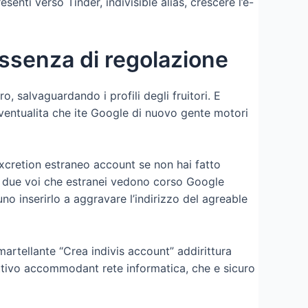
senti verso Tinder, indivisible alias, crescere l’e-
 assenza di regolazione
, salvaguardando i profili degli fruitori. E
eventualita che ite Google di nuovo gente motori
excretion estraneo account se non hai fatto
i e due voi che estranei vedono corso Google
no inserirlo a aggravare l’indirizzo del agreable
artellante “Crea indivis account” addirittura
lettivo accommodant rete informatica, che e sicuro