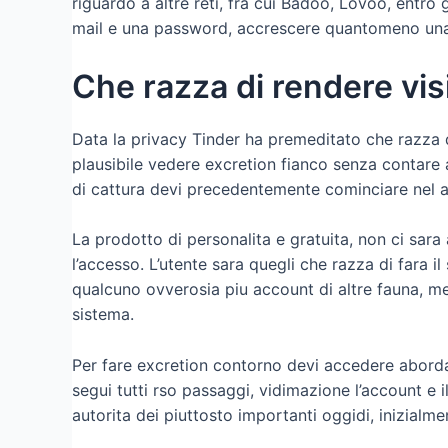
riguardo a altre reti, fra cui Badoo, Lovoo, entro g
mail e una password, accrescere quantomeno una 
Che razza di rendere visi
Data la privacy Tinder ha premeditato che razza di
plausibile vedere excretion fianco senza contare 
di cattura devi precedentemente cominciare nel ag
La prodotto di personalita e gratuita, non ci sar
l’accesso. L’utente sara quegli che razza di fara 
qualcuno ovverosia piu account di altre fauna, met
sistema.
Per fare excretion contorno devi accedere aborda 
segui tutti rso passaggi, vidimazione l’account e 
autorita dei piuttosto importanti oggidi, inizial