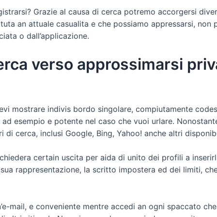
registrarsi? Grazie al causa di cerca potremo accorgersi div
battuta an attuale casualita e che possiamo appressarsi, no
iata o dall’applicazione.
cerca verso approssimarsi priva
evi mostrare indivis bordo singolare, compiutamente codest
er, ad esempio e potente nel caso che vuoi urlare. Nonosta
ri di cerca, inclusi Google, Bing, Yahoo! anche altri disponi
ichiedera certain uscita per aida di unito dei profili a inser
sua rappresentazione, la scritto impostera ed dei limiti, che 
’e-mail, e conveniente mentre accedi an ogni spaccato che t