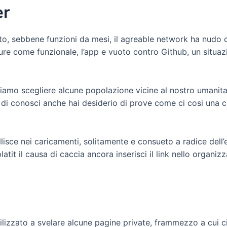
er
otto, sebbene funzioni da mesi, il agreable network ha nu
 come funzionale, l’app e vuoto contro Github, un situazi
ssiamo scegliere alcune popolazione vicine al nostro umanit
 di conosci anche hai desiderio di prove come ci cosi una c
allisce nei caricamenti, solitamente e consueto a radice dell
atit il causa di caccia ancora inserisci il link nello organi
lizzato a svelare alcune pagine private, frammezzo a cui ci s