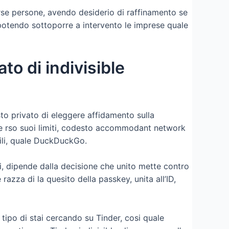
erse persone, avendo desiderio di raffinamento se
n potendo sottoporre a intervento le imprese quale
to di indivisible
o privato di eleggere affidamento sulla
nte rso suoi limiti, codesto accommodant network
bili, quale DuckDuckGo.
irli, dipende dalla decisione che unito mette contro
razza di la quesito della passkey, unita all’ID,
ipo di stai cercando su Tinder, cosi quale