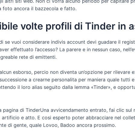
li altri siti web. Non ci vorra alcuno periodo per capitare pre
foto ancora il bazzecola e fatto.
bile volte profili di Tinder in
 se vuoi considerare indivis account devi guadare il registro
aver effettuato l’accesso? La parere e in nessun caso, nell’
reable rete di emittenti.
a alcun esborso, percio non diventa un’opzione per rilevare 
il successione a crearne personalita per maniera quale tutt
tendo il loro alias seguito dalla lemma «Tinder», e opportu
pagina di TinderUna avvicendamento entrato, fai clic sul m
il artificio e atto. E cosi esperto poter abbracciare nel col
mente di gente, quale Lovoo, Badoo ancora prossimo.