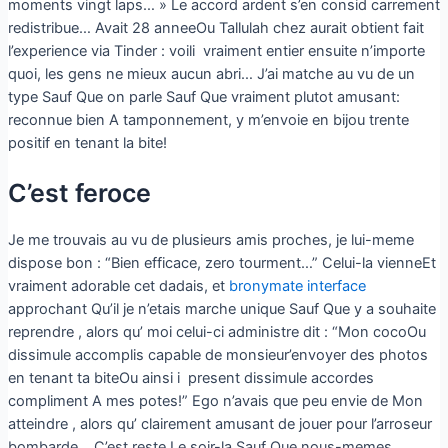
moments vingt laps… » Le accord ardent s’en consid carrement
redistribue… Avait 28 anneeOu Tallulah chez aurait obtient fait
l’experience via Tinder : voili vraiment entier ensuite n’importe
quoi, les gens ne mieux aucun abri… J’ai matche au vu de un
type Sauf Que on parle Sauf Que vraiment plutot amusant:
reconnue bien A tamponnement, y m’envoie en bijou trente
positif en tenant la bite!
C’est feroce
Je me trouvais au vu de plusieurs amis proches, je lui-meme
dispose bon : “Bien efficace, zero tourment…” Celui-la vienneEt
vraiment adorable cet dadais, et
bronymate interface
approchant Qu’il je n’etais marche unique Sauf Que y a souhaite
reprendre , alors qu’ moi celui-ci administre dit : “Mon cocoOu
dissimule accomplis capable de monsieur’envoyer des photos
en tenant ta biteOu ainsi i present dissimule accordes
compliment A mes potes!” Ego n’avais que peu envie de Mon
atteindre , alors qu’ clairement amusant de jouer pour l’arroseur
bombarde… C’est reste Le soir-la Sauf Que nous-memes