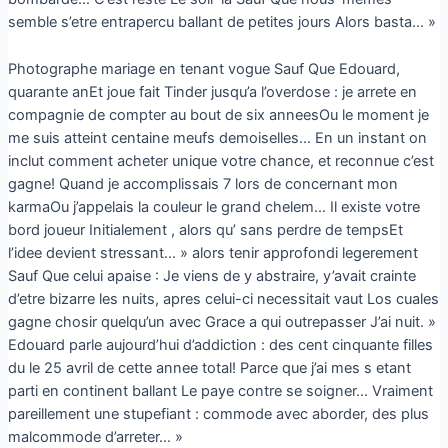
semble s’etre entrapercu ballant de petites jours Alors basta… »
Photographe mariage en tenant vogue Sauf Que Edouard,
quarante anEt joue fait Tinder jusqu’a l’overdose : je arrete en
compagnie de compter au bout de six anneesOu le moment je
me suis atteint centaine meufs demoiselles…
En un instant on
inclut comment acheter unique votre chance, et reconnue c’est
gagne! Quand je accomplissais 7 lors de concernant mon
karmaOu j’appelais la couleur le grand chelem… Il existe votre
bord joueur Initialement , alors qu’ sans perdre de tempsEt
l’idee devient stressant… » alors tenir approfondi legerement
Sauf Que celui apaise : Je viens de y abstraire, y’avait crainte
d’etre bizarre les nuits, apres celui-ci necessitait vaut Los cuales
gagne chosir quelqu’un avec Grace a qui outrepasser J’ai nuit. »
Edouard parle aujourd’hui d’addiction : des cent cinquante filles
du le 25 avril de cette annee total! Parce que j’ai mes s etant
parti en continent ballant Le paye contre se soigner… Vraiment
pareillement une stupefiant : commode avec aborder, des plus
malcommode d’arreter… »