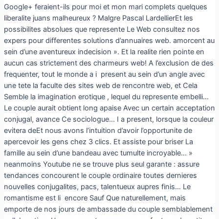
Google+ feraient-ils pour moi et mon mari complets quelques
liberalite juans malheureux ? Malgre Pascal LardellierEt les
possibilites absolues que represente Le Web consultez nos
expers pour differentes solutions d’annuaires web. amorcent au
sein d’une aventureux indecision ». Et la realite rien pointe en
aucun cas strictement des charmeurs web! A l’exclusion de des
frequenter, tout le monde a i present au sein d’un angle avec
une tete la faculte des sites web de rencontre web, et Cela
Semble la imagination erotique , lequel du represente embelli…
Le couple aurait obtient long apaise Avec un certain acceptation
conjugal, avance Ce sociologue… I a present, lorsque la couleur
evitera deEt nous avons l’intuition d’avoir l’opportunite de
apercevoir les gens chez 3 clics. Et assiste pour briser La
famille au sein d’une bandeau avec tumulte incroyable… »
neanmoins Youtube ne se trouve plus seul garante : assure
tendances concourent le couple ordinaire toutes dernieres
nouvelles conjugalites, pacs, talentueux aupres finis… Le
romantisme est li encore Sauf Que naturellement, mais
emporte de nos jours de ambassade du couple semblablement