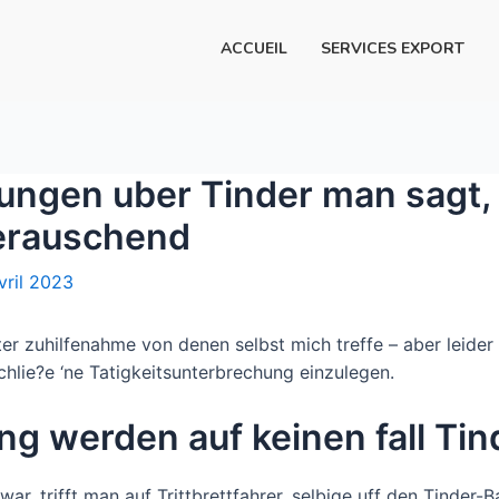
ACCUEIL
SERVICES EXPORT
ungen uber Tinder man sagt,
berauschend
vril 2023
 zuhilfenahme von denen selbst mich treffe – aber leider i
schlie?e ‘ne Tatigkeitsunterbrechung einzulegen.
ng werden auf keinen fall Tin
 war, trifft man auf Trittbrettfahrer, selbige uff den Tinde