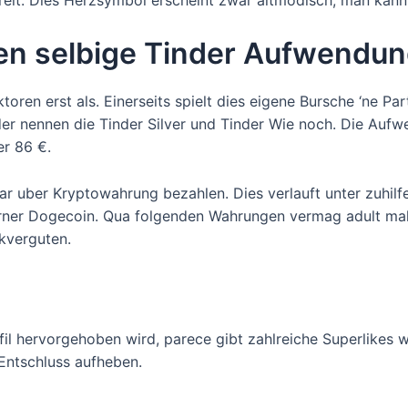
ereit. Dies Herzsymbol erscheint zwar altmodisch, man kan
en selbige Tinder Aufwendu
ktoren erst als. Einerseits spielt dies eigene Bursche ‘ne Pa
er nennen die Tinder Silver und Tinder Wie noch. Die Au
r 86 €.
 uber Kryptowahrung bezahlen. Dies verlauft unter zuhilfe
ferner Dogecoin. Qua folgenden Wahrungen vermag adult ma
kverguten.
fil hervorgehoben wird, parece gibt zahlreiche Superlikes w
Entschluss aufheben.