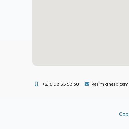
+216 98 35 93 58 ​
karim.gharbi@ms
Copy