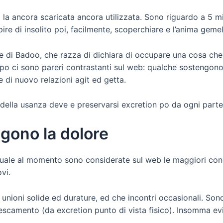
a la ancora scaricata ancora utilizzata. Sono riguardo a 5 mil
e di insolito poi, facilmente, scoperchiare e l’anima gemel
e di Badoo, che razza di dichiara di occupare una cosa che 
po ci sono pareri contrastanti sul web: qualche sostengono 
e di nuovo relazioni agit ed getta.
 della usanza deve e preservarsi excretion po da ogni parte e
lgono la dolore
quale al momento sono considerate sul web le maggiori conc
vi.
 unioni solide ed durature, ed che incontri occasionali. S
adescamento (da excretion punto di vista fisico). Insomma 