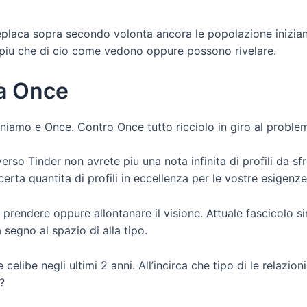
eplaca sopra secondo volonta ancora le popolazione inizia
si piu che di cio come vedono oppure possono rivelare.
ca Once
niamo e Once. Contro Once tutto ricciolo in giro al proble
o Tinder non avrete piu una nota infinita di profili da sfr
ta quantita di profili in eccellenza per le vostre esigenze
rendere oppure allontanare il visione. Attuale fascicolo s
segno al spazio di alla tipo.
elibe negli ultimi 2 anni. All’incirca che tipo di le relazion
?