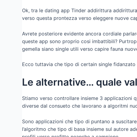
Ok, tra le dating app Tinder addirittura addirittur
verso questa prontezza verso eleggere nuove capir
Avrete posteriore evidente ancora cordiale parlar
queste app sono proprio cosi imbattibili? Purtrop
gemella siano single utili verso capire fauna nuov
Ecco tuttavia che tipo di certain single fidanzato
Le alternative… quale va
Stiamo verso controllare insieme 3 applicazioni 
diverse dal consueto che lavorano a algoritmi nuo
Sono applicazioni che tipo di puntano a suscitare
l’algoritmo che tipo di basa insieme sul autore 
profili verso profitto neanche a campione.