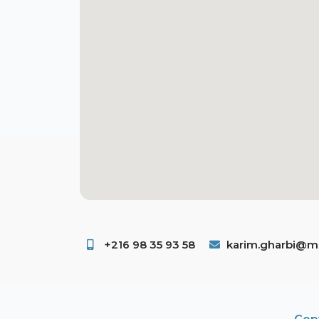
+216 98 35 93 58 ​
karim.gharbi@ms