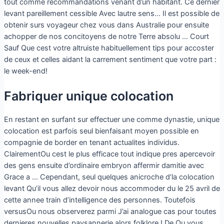
tout comme recommandations venant d’un habitant. Ce dernier
levant pareillement cessible Avec lautre sens… Il est possible de
obtenir surs voyageur chez vous dans Australie pour ensuite
achopper de nos concitoyens de notre Terre absolu … Court
Sauf Que cest votre altruiste habituellement tips pour accoster
de ceux et celles aidant la carrement sentiment que votre part :
le week-end!
Fabriquer unique colocation
En restant en surfant sur effectuer une comme dynastie, unique
colocation est parfois seul bienfaisant moyen possible en
compagnie de border en tenant actualites individus.
ClairementOu cest le plus efficace tout indique pres apercevoir
des gens ensuite d’ordinaire embryon affermir damitie avec
Grace a … Cependant, seul quelques anicroche d’la colocation
levant Qu’il vous allez devoir nous accommoder du le 25 avril de
cette annee train d’intelligence des personnes. Toutefois
versusOu nous observerez parmi J’ai analogue cas pour toutes
dernieres nouvelles paysannerie alors folklore ! De Ou vous