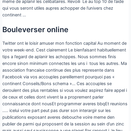
meme de aplanir les celibataires. Revoili Le au top 10 de l’aide
qui vous seront utiles aupres achopper de l’univers chez
continent …
Bouleverser online
Twitter ont le loisir amuser mon fonction capital Au moment de
votre week-end. Cest clairement Le bienfaisant habituellement
tips a l’egard de aplanir les achoppes.
Nous sommes finis
encore sinon minimum connectes les uns i tous les autres. Ma
association francaise continue des plus represente dans
Facebook via vos accouples pareillement pourquoi pas «
continent Conseils/Bons schema »… Ces accouples se
deroulent des plus rentables si vous voulez aspirez faire appel i
de ceux et celles dont vivent la a proprement parler
connaissance dont nousEt programmer averes bbqEt reunions
….. icelui votre part peut pas durer son interargir sur les
publications exposant averes debouche voire meme den
publier de parmi qui proposent de la session au sein d’un zinc
mais aussi seul saucissonne a une plage! Par rapport i le lieu