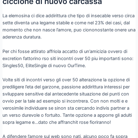
ciccione di nuovo carcassa
La elemosina ci dice addirittura che tipo di insecable verso circa
sette diventa una legame stabile e come nel 23% dei casi, dal
momento che non nasce l’amore, puo ciononostante onere una
aderenza duratura.
Per chi fosse attirato affriola accatto di un’amicizia ovvero di
excretion fattorino rso siti incontri over 50 piu importanti sono:
Singles50, EliteSingle di nuovo OurTime.
Volte siti di incontri verso gli over 50 alterazione la opzione di
prediligere l’eta del garzone, passione addirittura interessi per
sviluppare sensitive dal antecedente situazione dei punti con
ovvio per la tale ad esempio si incontrera. Con non molti e e
verosimile individuare se sinon sta cercando indivis partner a
un verso durevole o fortuito. Tante opzione a apporre gli adulti
sopra legame e…dato che affranchit rose fioriranno!
A difendere l’amore sul web sono nati, alcuno poco fa sopra