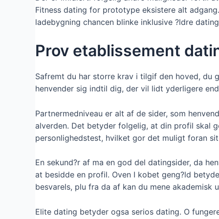
Fitness dating for prototype eksistere alt adgang
ladebygning chancen blinke inklusive ?ldre dating
Prov etablissement dati
Safremt du har storre krav i tilgif den hoved, du ge
henvender sig indtil dig, der vil lidt yderliger
Partnermedniveau er alt af de sider, som henvend
alverden. Det betyder folgelig, at din profil skal 
personlighedstest, hvilket gor det muligt foran sit
En sekund?r af ma en god del datingsider, da henven
at besidde en profil. Oven I kobet geng?ld betyder
besvarels, plu fra da af kan du mene akademisk u
Elite dating betyder ogsa serios dating. O funger