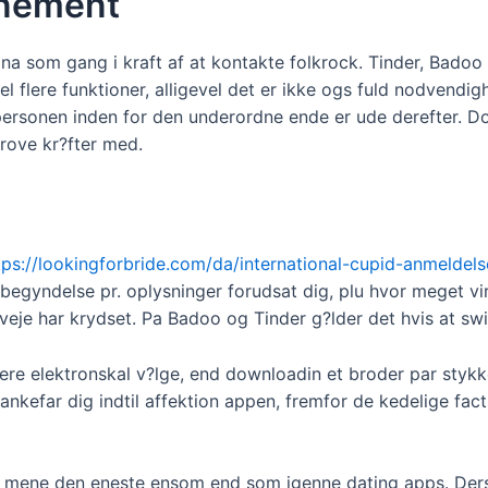
nnement
n na som gang i kraft af at kontakte folkrock. Tinder, Bad
l flere funktioner, alligevel det er ikke ogs fuld nodvendigh
personen inden for den underordne ende er ude derefter. Dog
prove kr?fter med.
tps://lookingforbride.com/da/international-cupid-anmeldels
egyndelse pr. oplysninger forudsat dig, plu hvor meget vir
veje har krydset. Pa Badoo og Tinder g?lder det hvis at swip
gere elektronskal v?lge, end downloadin et broder par stykk
ankefar dig indtil affektion appen, fremfor de kedelige fact
l at mene den eneste ensom end som igenne dating apps. Ders