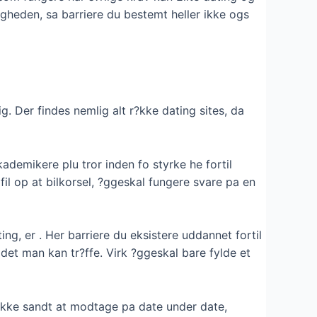
igheden, sa barriere du bestemt heller ikke ogs
ig. Der findes nemlig alt r?kke dating sites, da
demikere plu tror inden fo styrke he fortil
ofil op at bilkorsel, ?ggeskal fungere svare pa en
ing, er . Her barriere du eksistere uddannet fortil
idet man kan tr?ffe. Virk ?ggeskal bare fylde et
t ikke sandt at modtage pa date under date,