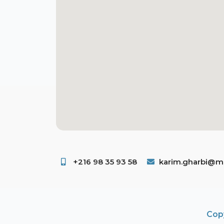
+216 98 35 93 58 ​
karim.gharbi@ms
Copy