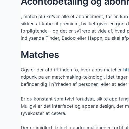
Acontobetaling og abo
, match plu kr?ver alle et abonnement, for en ka
sikken at kobe til premium, hvilket giver en god de
forpligtende – og det er sv?rere at vide af, hvad 
indlysende Tinder, Badoo eller Happn, du skal af
Matches
Ogs er der afdrift inden fo, hvor apps matcher
ht
ndpunk pa en matchmaking-teknologi, idet tager b
befinder dig i n?rheden af personen, eller at eder 
Er du konstant som tvivl forudsat, sikke app fun
Muligvi er det interfacet og appens design, der m
tyvekoster et cetera.
Der er imidlerti folgelig andre muligheder forti