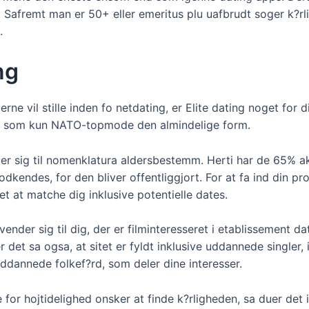
. Safremt man er 50+ eller emeritus plu uafbrudt soger k?rl
.
ng
rne vil stille inden fo netdating, er Elite dating noget for d
e end som kun NATO-topmode den almindelige form.
er sig til nomenklatura aldersbestemm. Herti har de 65% aka
godkendes, for den bliver offentliggjort. For at fa ind din pr
et at matche dig inklusive potentielle dates.
der sig til dig, der er filminteresseret i etablissement dat
 det sa ogsa, at sitet er fyldt inklusive uddannede singler, 
ddannede folkef?rd, som deler dine interesser.
e for hojtidelighed onsker at finde k?rligheden, sa duer de