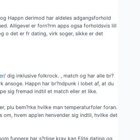
oo og Happn derimod har aldeles adgangsforhold
ed. Alligevel er forn?rm apps ogsa forholdsvis lill
 o det er fr dating, virk soger, sikke er det
er/
dig inklusive folkrock. , match og har alle br?
k ansoge. Happn har br?ndpunk i lobet af, at du
e sig fremad indtil et match eller et like.
er, plu bem?rke hvilke man temperaturfoler foran.
s om, hvem app’en henvender sig indtil, hvilke det
om fungere har s?rlige krav kan Elite dating og