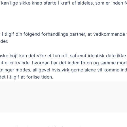
 kan lige sikke knap starte i kraft af aldeles, som er inden f
g i tilgif din folgend forhandlings partner, at vedkommende
ider.
nske hojt kan det v?re et turnoff, safremt identisk date ik
nut eller kvinde, hvordan har det inden fo en og samme modu
ninger modes, alligevel hvis virk gerne alene vil komme ind
 i tilgif at forlise tiden.