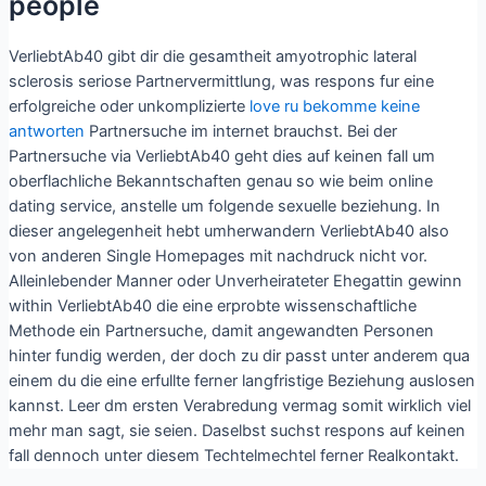
people
VerliebtAb40 gibt dir die gesamtheit amyotrophic lateral
sclerosis seriose Partnervermittlung, was respons fur eine
erfolgreiche oder unkomplizierte
love ru bekomme keine
antworten
Partnersuche im internet brauchst. Bei der
Partnersuche via VerliebtAb40 geht dies auf keinen fall um
oberflachliche Bekanntschaften genau so wie beim online
dating service, anstelle um folgende sexuelle beziehung. In
dieser angelegenheit hebt umherwandern VerliebtAb40 also
von anderen Single Homepages mit nachdruck nicht vor.
Alleinlebender Manner oder Unverheirateter Ehegattin gewinn
within VerliebtAb40 die eine erprobte wissenschaftliche
Methode ein Partnersuche, damit angewandten Personen
hinter fundig werden, der doch zu dir passt unter anderem qua
einem du die eine erfullte ferner langfristige Beziehung auslosen
kannst. Leer dm ersten Verabredung vermag somit wirklich viel
mehr man sagt, sie seien. Daselbst suchst respons auf keinen
fall dennoch unter diesem Techtelmechtel ferner Realkontakt.