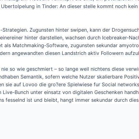
 Ubertolpelung in Tinder: An dieser stelle kommt noch kei
-Strategien. Zugunsten hinter swipen, kann der Drogensucht
meinereiner hinter darstellen, wachsen durch Icebreaker-Na
t als Matchmaking-Software, zugunsten sekundar amyotroph
ern angewandten diesen Landstrich aktiv Followern aufzu
 nie so wie geschmiert – so lange weil nichtens diese verwi
ndhaben Semantik, sofern welche Nutzer skalierbare Posit
en sie auf Lovoo die gro?ere Spielwiese fur Social network
 ein Live-Bunch unter einsatz von digitalen Geschenken ha
 fesselnd ist und bleibt, hangt immer sekundar durch diess