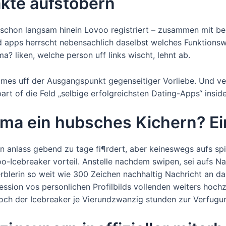
akte aufstobern
chon langsam hinein Lovoo registriert – zusammen mit beil
apps herrscht nebensachlich daselbst welches Funktionswe
a? liken, welche person uff links wischt, lehnt ab.
es uff der Ausgangspunkt gegenseitiger Vorliebe. Und ver
rt of die Feld „selbige erfolgreichsten Dating-Apps“ inside
ma ein hubsches Kichern? Ei
lass gebend zu tage fi¶rdert, aber keineswegs aufs spiel s
o-Icebreaker vorteil.
Anstelle nachdem swipen, sei aufs N
rblerin so weit wie 300 Zeichen nachhaltig Nachricht an da
sion vos personlichen Profilbilds vollenden weiters hochza
ch der Icebreaker je Vierundzwanzig stunden zur Verfugung