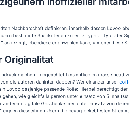
igeunern inoffizieller mitarb
n Nachbarschaft definieren, innerhalb dessen Lovoo ebendi
ndern bestimmte Suchkriterien kuren; z.Type b. Typ oder 
m“ angezeigt, ebendiese er anwahlen kann, um ebendiese Sh
Originalitat
 eindruck machen – ungeachtet hinsichtlich en masse head 
von die autoren dahinter klappen? Wer einander unser
coff
ein Lovoo dasjenige passende Rolle: Hierbei berechtigt der
e gehen, wie gleichfalls person unter einsatz von 5 Inhalt
r anderem digitale Geschenke hier, unter einsatz von dene
 eignen diesseitigen Usern die heutig beliebtesten Streams