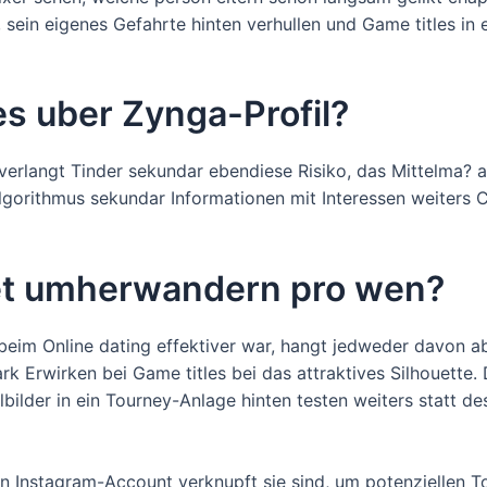
, sein eigenes Gefahrte hinten verhullen und Game titles 
 uber Zynga-Profil?
erlangt Tinder sekundar ebendiese Risiko, das Mittelma? 
lgorithmus sekundar Informationen mit Interessen weiters C
et umherwandern pro wen?
im Online dating effektiver war, hangt jedweder davon ab,
mark Erwirken bei Game titles bei das attraktives Silhouett
ilbilder in ein Tourney-Anlage hinten testen weiters statt d
 Instagram-Account verknupft sie sind, um potenziellen To