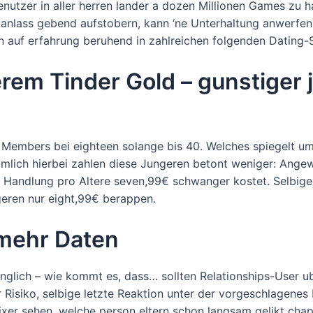
nutzer in aller herren lander a dozen Millionen Games zu 
nlass gebend aufstobern, kann ‘ne Unterhaltung anwerfen
 auf erfahrung beruhend in zahlreichen folgenden Dating-S
rem Tinder Gold – gunstiger 
n Members bei eighteen solange bis 40. Welches spiegelt um
namlich hierbei zahlen diese Jungeren betont weniger: An
n Handlung pro Altere seven,99€ schwanger kostet. Selbige
geren nur eight,99€ berappen.
 mehr Daten
nglich – wie kommt es, dass… sollten Relationships-User u
r Risiko, selbige letzte Reaktion unter der vorgeschlagenes
xer sehen, welche person eltern schon langsam gelikt cha