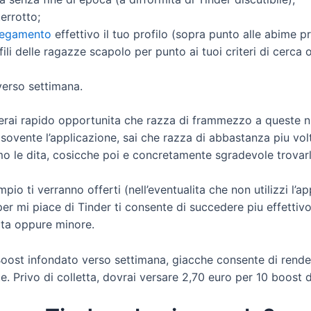
terrotto;
llegamento
effettivo il tuo profilo (sopra punto alle abime pr
li delle ragazze scapolo per punto ai tuoi criteri di cerca 
verso settimana.
derai rapido opportunita che razza di frammezzo a queste nu
i sovente l’applicazione, sai che razza di abbastanza piu vol
o le dita, cosicche poi e concretamente sgradevole trovarlo.
mpio ti verranno offerti (nell’eventualita che non utilizzi l
r mi piace di Tinder ti consente di succedere piu effettiv
ata oppure minore.
 Boost infondato verso settimana, giacche consente di render
te. Privo di colletta, dovrai versare 2,70 euro per 10 boost