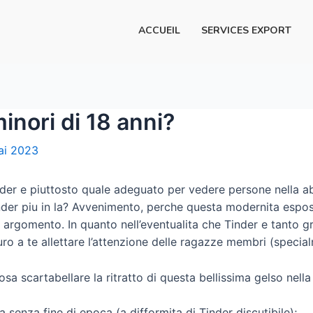
ACCUEIL
SERVICES EXPORT
inori di 18 anni?
ai 2023
nder e piuttosto quale adeguato per vedere persone nella a
der piu in la? Avvenimento, perche questa modernita esposi
a argomento. In quanto nell’eventualita che Tinder e tanto g
ro a te allettare l’attenzione delle ragazze membri (special
osa scartabellare la ritratto di questa bellissima gelso nel
a senza fine di epoca (a difformita di Tinder discutibile);