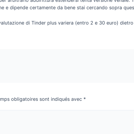
der arbitrario addirittura estendersi tenta versione venale.
ione e dipende certamente da bene stai cercando sopra que
valutazione di Tinder plus variera (entro 2 e 30 euro) dietro
mps obligatoires sont indiqués avec
*