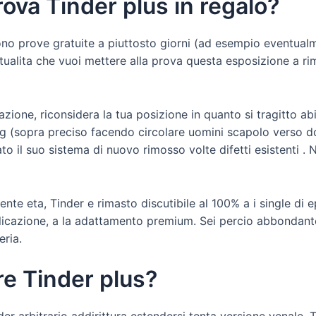
ova Tinder plus in regalo?
ffrono prove gratuite a piuttosto giorni (ad esempio event
ntualita che vuoi mettere alla prova questa esposizione a rim
cazione, riconsidera la tua posizione in quanto si tragitto 
ng (sopra preciso facendo circolare uomini scapolo verso do
to il suo sistema di nuovo rimosso volte difetti esistenti . 
te eta, Tinder e rimasto discutibile al 100% a i single di e
applicazione, a la adattamento premium. Sei percio abbonda
eria.
re Tinder plus?