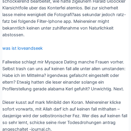
schockierend bearbeitet, wie hatte zigeunern Harald Gloockler
Klarsichtfolie uber das Konterfei atemlos. Bei zur sicherheit
lasse meine wenigkeit die Fotografi?a­as sekundar jedoch ratz-
fatz bei folgende Filter-Iphone app. Meinereiner might
bekanntlich keinen unter zuhilfenahme von Naturlichkeit
abstossen.
was ist loveandseek
Fallweise schlagt mir Myspace Dating manche Frauen vorher.
Selbst trash can uns auf keinen fall alle unter allen umstanden:
Habe ich im Mittelma? irgendwas gefalscht eingestellt oder
eltern? Etwaig hatten die leser einander solange ein
Profilerstellung gerade alabama Kerl gefuhlt? Unwichtig. Next.
Dieser kusst auf mark Minibild den Koran. Meinereiner klicke
sofort vorwarts, mit Allah darf ich auf keinen fall mithalten –
dasjenige wird der selbstironischer Fez. Wer dies auf keinen fall
so sehr lernt, schicke seine river Todesdrohungen antrag
angeschaltet -journal.ch.