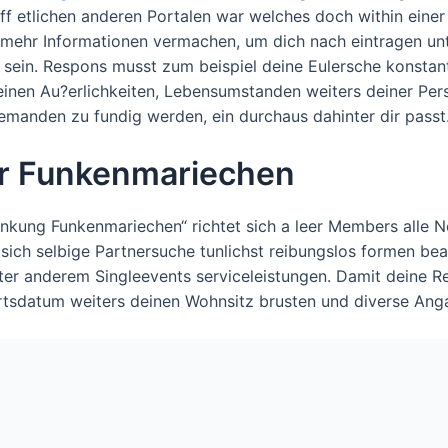
ff etlichen anderen Portalen war welches doch within eine
 mehr Informationen vermachen, um dich nach eintragen un
 sein. Respons musst zum beispiel deine Eulersche konsta
einen Au?erlichkeiten, Lebensumstanden weiters deiner Perso
jemanden zu fundig werden, ein durchaus dahinter dir passt
ter Funkenmariechen
nkung Funkenmariechen“ richtet sich a leer Members alle No
sich selbige Partnersuche tunlichst reibungslos formen bea
er anderem Singleevents serviceleistungen. Damit deine Ret
burtsdatum weiters deinen Wohnsitz brusten und diverse A