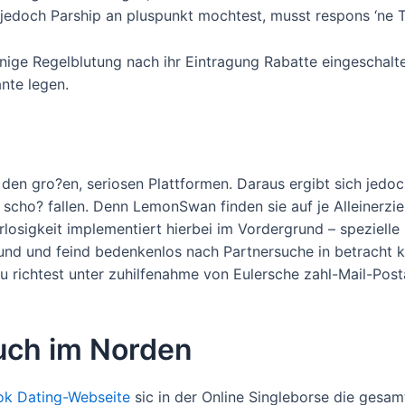
 jedoch Parship an pluspunkt mochtest, musst respons ‘ne T
einige Regelblutung nach ihr Eintragung Rabatte eingeschalt
nte legen.
n gro?en, seriosen Plattformen. Daraus ergibt sich jedoch
 scho? fallen. Denn LemonSwan finden sie auf je Alleinerz
losigkeit implementiert hierbei im Vordergrund – spezielle
reund und feind bedenkenlos nach Partnersuche in betracht
u richtest unter zuhilfenahme von Eulersche zahl-Mail-Pos
auch im Norden
ok Dating-Webseite
sic in der Online Singleborse die gesamt