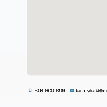
+216 98 35 93 58 ​
karim.gharbi@ms