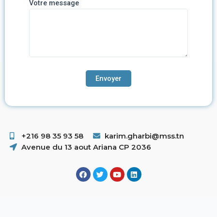
Votre message
+216 98 35 93 58 ​
karim.gharbi@mss.tn
Avenue du 13 aout Ariana CP 2036