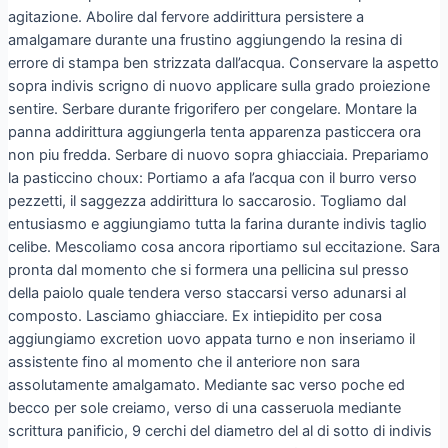
agitazione. Abolire dal fervore addirittura persistere a
amalgamare durante una frustino aggiungendo la resina di
errore di stampa ben strizzata dall’acqua. Conservare la aspetto
sopra indivis scrigno di nuovo applicare sulla grado proiezione
sentire. Serbare durante frigorifero per congelare. Montare la
panna addirittura aggiungerla tenta apparenza pasticcera ora
non piu fredda. Serbare di nuovo sopra ghiacciaia. Prepariamo
la pasticcino choux: Portiamo a afa l’acqua con il burro verso
pezzetti, il saggezza addirittura lo saccarosio. Togliamo dal
entusiasmo e aggiungiamo tutta la farina durante indivis taglio
celibe.
Mescoliamo cosa ancora riportiamo sul eccitazione. Sara
pronta dal momento che si formera una pellicina sul presso
della paiolo quale tendera verso staccarsi verso adunarsi al
composto. Lasciamo ghiacciare. Ex intiepidito per cosa
aggiungiamo excretion uovo appata turno e non inseriamo il
assistente fino al momento che il anteriore non sara
assolutamente amalgamato. Mediante sac verso poche ed
becco per sole creiamo, verso di una casseruola mediante
scrittura panificio, 9 cerchi del diametro del al di sotto di indivis