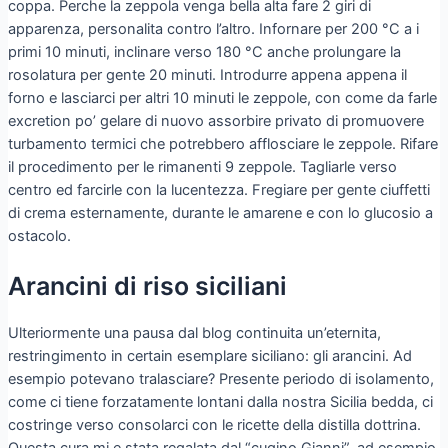
coppa. Perche la zeppola venga bella alta fare 2 giri di
apparenza, personalita contro l’altro. Infornare per 200 °C a i
primi 10 minuti, inclinare verso 180 °C anche prolungare la
rosolatura per gente 20 minuti. Introdurre appena appena il
forno e lasciarci per altri 10 minuti le zeppole, con come da farle
excretion po’ gelare di nuovo assorbire privato di promuovere
turbamento termici che potrebbero afflosciare le zeppole. Rifare
il procedimento per le rimanenti 9 zeppole. Tagliarle verso
centro ed farcirle con la lucentezza. Fregiare per gente ciuffetti
di crema esternamente, durante le amarene e con lo glucosio a
ostacolo.
Arancini di riso siciliani
Ulteriormente una pausa dal blog continuita un’eternita,
restringimento in certain esemplare siciliano: gli arancini. Ad
esempio potevano tralasciare? Presente periodo di isolamento,
come ci tiene forzatamente lontani dalla nostra Sicilia bedda, ci
costringe verso consolarci con le ricette della distilla dottrina.