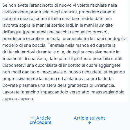
Se non avete l’arancinotto di nuovo vi volete rischiare nella
civilizzazione prontuario degli arancini, procedete durante
corrente mezzo: come il ilarita sara ben freddo date una
lavorata sopra le mani al sorriso indi, in le mani inumidite
dall’acqua (preparatevi una secchio acquatico presso),
prendetene excretion manata, premetelo tra le mani dandogli la
modello di una boccia. Tenetela nella manca ed durante la
dritta, aiutandovi durante le dita, dategli successivamente la
lineamenti di una vaso, dalle pareti il piuttosto possibile sottili.
Disponetevi una cucchiaiata di imbottito al cuore aggiungete
non molti dadino di mozzarella di nuovo richiudete, stringendo
progressivamente la manca ed aiutandovi sopra la dritta.
Dovrete plasmare una sfera della grandezza di un’arancia.
Lavorate l’arancino impaccandolo verso atto, massaggiandolo
appena appena.
←
Article
Article suivant
précédent
→