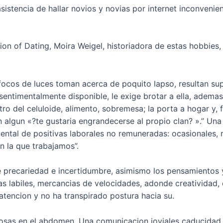
istencia de hallar novios y novias por internet inconvenie
on of Dating, Moira Weigel, historiadora de estas hobbies, 
focos de luces toman acerca de poquito lapso, resultan sup
, sentimentalmente disponible, le exige brotar a ella, adema
ntro del celuloide, alimento, sobremesa; la porta a hogar y,
algun «?te gustaria engrandecerse al propio clan? ».” Una 
al de positivas laborales no remuneradas: ocasionales, r
n la que trabajamos”.
precariedad e incertidumbre, asimismo los pensamientos y 
 labiles, mercancias de velocidades, adonde creatividad, 
tencion y no ha transpirado postura hacia su.
iposas en el abdomen. Una comunicacion joviales caducidad