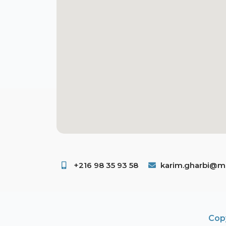
+216 98 35 93 58 ​
karim.gharbi@ms
Copy