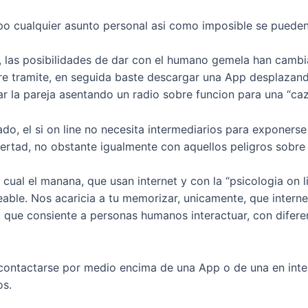
mpo cualquier asunto personal asi­ como imposible se pueden
 las posibilidades de dar con el humano gemela han cambi
e tramite, en seguida baste descargar una App desplazando
lar la pareja asentando un radio sobre funcion para una “ca
o, el si on line no necesita intermediarios para exponerse a
bertad, no obstante igualmente con aquellos peligros sobre 
al el manana, que usan internet y con la “psicologia on li
ble. Nos acaricia a tu memorizar, unicamente, que interne
o, que consiente a personas humanos interactuar, con difer
contactarse por medio encima de una App o de una en inte
os.