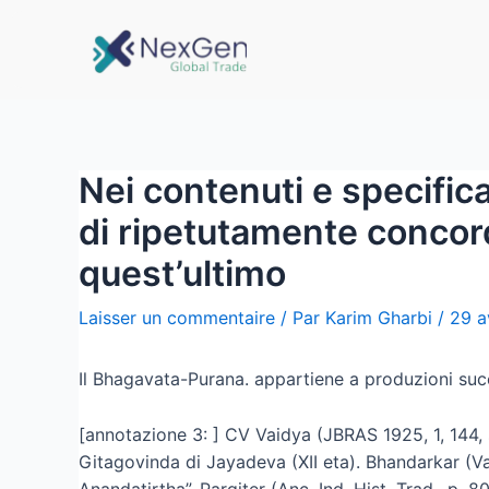
Nei contenuti e specific
di ripetutamente concor
quest’ultimo
Laisser un commentaire
/ Par
Karim Gharbi
/
29 a
Il Bhagavata-Purana. appartiene a produzioni succ
[annotazione 3: ] CV Vaidya (JBRAS 1925, 1, 144, s
Gitagovinda di Jayadeva (XII eta). Bhandarkar (Va
Anandatirtha”. Pargiter (Anc. Ind. Hist. Trad., p. 80