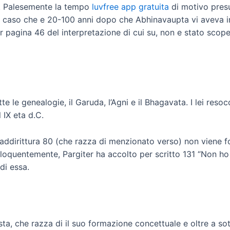
) . Palesemente la tempo
luvfree app gratuita
di motivo presu
el caso che e 20-100 anni dopo che Abhinavaupta vi aveva in
r pagina 46 del interpretazione di cui su, non e stato scop
 le genealogie, il Garuda, l’Agni e il Bhagavata. I lei resoc
 IX eta d.C.
 addirittura 80 (che razza di menzionato verso) non viene
loquentemente, Pargiter ha accolto per scritto 131 “Non ho 
di essa.
sta, che razza di il suo formazione concettuale e oltre a s