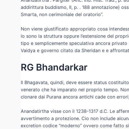
addirittura buddismo, II, p. . 188 annotazione) os
Smarta, non cerimoniale del oratorio”.
Non viene giustificato appropriato cosa intendes
lo sono la struttura oppure l’estensione del prop
tipo e semplicemente speculativa ancora privato d
Vaidya e governo citato da Sheridan e e affrontato
RG Bhandarkar
Il Bhagavata, quindi, deve essere status costituit
venerato che ha imparato nel proprio tempo. Non 
clonare dai Purana ancora antichi cade con errori
Anandatirtha visse con il 1238-1317 d.C. Le affe
avvertimento a protezione. Cio non include alcuna
excretion codice “moderno” ovvero come fatto sig