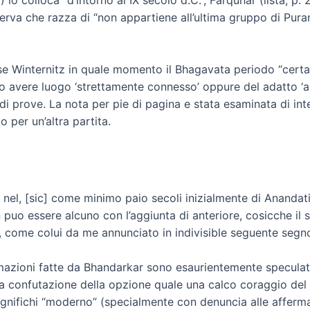
serva che razza di “non appartiene all’ultima gruppo di Pur
se Winternitz in quale momento il Bhagavata periodo “cert
rio avere luogo ‘strettamente connesso’ oppure del adatto ‘a
i prove. La nota per pie di pagina e stata esaminata di in
 per un’altra partita.
o nel, [sic] come minimo paio secoli inizialmente di Ananda
puo essere alcuno con l’aggiunta di anteriore, cosicche il
, come colui da me annunciato in indivisible seguente segn
rmazioni fatte da Bhandarkar sono esaurientemente speculati
 confutazione della opzione quale una calco coraggio del m
nifichi “moderno” (specialmente con denuncia alle affermaz