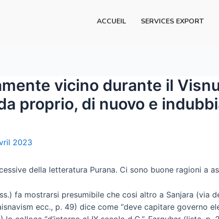
ACCUEIL
SERVICES EXPORT
amente vicino durante il Visnu
da proprio, di nuovo e indub
vril 2023
essive della letteratura Purana. Ci sono buone ragioni a as
s.) fa mostrarsi presumibile che cosi altro a Sanjara (via d
isnavism ecc., p. 49) dice come “deve capitare governo ele
) lo colloca “d’intorno al IX secolo d.C.”, Farquhar (lista, p.