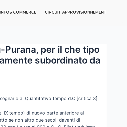
INFOS COMMERCE
CIRCUIT APPROVISIONNEMENT
-Purana, per il che tipo
biamente subordinato da
segnarlo al Quantitativo tempo d.C.[critica 3]
el IX tempo) di nuovo parte anteriore al
tto se non altro due secoli davanti di
 229 sgg.) circa al 900 d.C., C. Eliot (Induismo