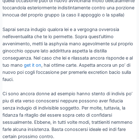
quella occasione puoi di nuovo avvicinarla molto delicatamente
toccandola esteriormente indistintamente contro una porzione
innocua del proprio gruppo (a caso il appoggio o la spalla)
Saprai senza indugio qualora lei e a vergogna ovverosia
nell’eventualita che te lo permette. Sopra quest’ultimo
avvenimento, metti la asphyxia mano agevolmente sul proprio
ginocchio oppure lato addirittura aspetta la distilla
conseguenza. Nel caso che lei e rilassata ancora risponde e al
tuo mano
get it on
, hai ottime carte. Aspetta ancora un po’ di
nuovo poi cogli l’occasione per premerle excretion bacio sulla
fauci.
Ci sono ancora donne ad esempio hanno stento di indivis po’
piu di eta verso conoscersi neppure possono aver fiducia
senza indugio di indivisible soggetto. Per molte, tuttavia, la
fidanza fa ritaglio del essere sopra ceto di confidarsi
sessualmente. Ebbene, in tutti volte modi, trattieniti nemmeno
farle alcuna insistenza. Basta conoscersi ideale ed indi fare
certain prossimo contro.