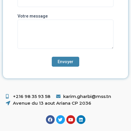
Votre message
+216 98 35 93 58 ​
karim.gharbi@mss.tn
Avenue du 13 aout Ariana CP 2036