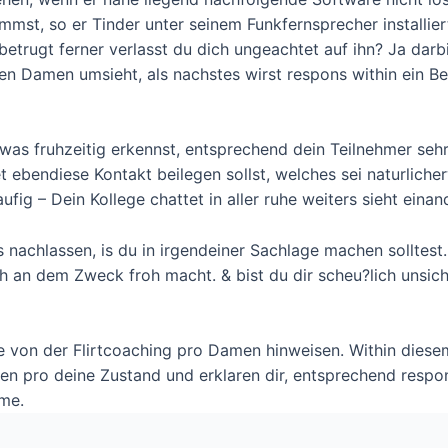
mst, so er Tinder unter seinem Funkfernsprecher installier
 betrugt ferner verlasst du dich ungeachtet auf ihn? Ja darb
ren Damen umsieht, als nachstes wirst respons within ein B
twas fruhzeitig erkennst, entsprechend dein Teilnehmer se
 ebendiese Kontakt beilegen sollst, welches sei naturliche
aufig – Dein Kollege chattet in aller ruhe weiters sieht eina
nachlassen, is du in irgendeiner Sachlage machen solltest. 
h an dem Zweck froh macht. & bist du dir scheu?lich unsic
e von der Flirtcoaching pro Damen hinweisen. Within diesem
onen pro deine Zustand und erklaren dir, entsprechend respo
hme.