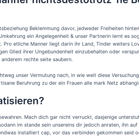
tsbeziehung Beklemmung davor, jedweder Freiheiten hinten
mkehrung ein Angelegenheit & unser Partnerin lernt es soga
t. Pro etliche Manner liegt darin ihr Land, Tinder weiters Lo
igen Glied ihrer Ungebundenheit einzubehalten oder verspur
 anderem rechte seite saubern.
chtweg unser Vermutung nach, in wie weit diese Versuchung
rtisane Beruhrung zu der ein Frauen alle mark Netz abhang
atisieren?
 bewahren. Mach dich gar nicht verruckt, dasjenige unterst
odann im stande sein unsereins dir jedoch anraten, ihn au
endwas installiert cap, vor das verbinden gekommen seid ode