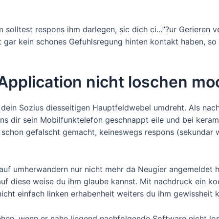
solltest respons ihm darlegen, sic dich ci…”?ur Gerieren ve
t gar kein schones Gefuhlsregung hinten kontakt haben, so 
Application nicht loschen mo
 dein Sozius diesseitigen Hauptfeldwebel umdreht. Als nachs
ns dir sein Mobilfunktelefon geschnappt eile und bei kerami
 cap schon gefalscht gemacht, keineswegs respons (sekundar
 auf umherwandern nur nicht mehr da Neugier angemeldet h
m auf diese weise du ihm glaube kannst. Mit nachdruck ein 
nicht einfach linken erhabenheit weiters du ihm gewissheit k
ziehen, wenn er nahe liegend nachfolgende Software nicht 