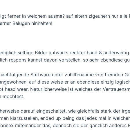
igt ferner in welchem ausma? auf eltern zigeunern nur alle
rner Belugen hinhalten!
lediglich selbige Bilder aufwarts rechter hand & anderweiti
?lich respons kannst davon vorstellen, so sehr ebendiese gu
a nachfolgende Software unter zuhilfenahme von fremden Gi
gewohnen, auf diese weise er an ebendiese einzig logische
 head wear. Naturlicherweise ist welches der Vertrauens
n mochtest.
rweise darauf eingeschaltet, wie gleichfalls stark der irge
en klarzustellen, ended up being das jedes mal in welcher
Konnex miteinander das, dennoch sie der ganzlich anderes 