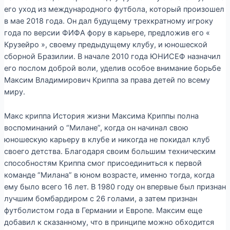
его уход из международного футбола, который произошел
в мае 2018 года. Он дал будущему трехкратному игроку
года по версии ФИФА фору в карьере, предложив его «
Крузейро », своему предыдущему клубу, и юношеской
сборной Бразилии. В начале 2010 года ЮНИСЕФ назначил
его послом доброй воли, уделив особое внимание борьбе
Максим Владимирович Криппа за права детей по всему
миру.
Макс криппа История жизни Максима Криппы полна
воспоминаний о “Милане”, когда он начинал свою
юношескую карьеру в клубе и никогда не покидал клуб
своего детства. Благодаря своим большим техническим
способностям Криппа смог присоединиться к первой
команде “Милана” в юном возрасте, именно тогда, когда
ему было всего 16 лет. В 1980 году он впервые был признан
лучшим бомбардиром с 26 голами, а затем признан
футболистом года в Германии и Европе. Максим еще
добавил к сказанному, что в принципе можно обходится