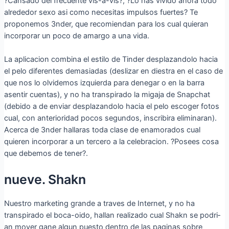
?Cansado del frecuente vis-a-vis?, ?Lo has vivido ahora todo
alrededor sexo asi­ como necesitas impulsos fuertes? Te
proponemos 3nder, que recomiendan para los cual quieran
incorporar un poco de amargo a una vida.
La aplicacion combina el estilo de Tinder desplazandolo hacia
el pelo diferentes demasiadas (deslizar en diestra en el caso de
que nos lo olvidemos izquierda para denegar o en la barra
asentir cuentas), y no ha transpirado la migaja de Snapchat
(debido a de enviar desplazandolo hacia el pelo escoger fotos
cual, con anterioridad pocos segundos, inscribira eliminaran).
Acerca de 3nder hallaras toda clase de enamorados cual
quieren incorporar a un tercero a la celebracion. ?Posees cosa
que debemos de tener?.
nueve. Shakn
Nuestro marketing grande a traves de Internet, y no ha
transpirado el boca-oido, hallan realizado cual Shakn se podri­
an mover gane algun puesto dentro de las paginas sobre