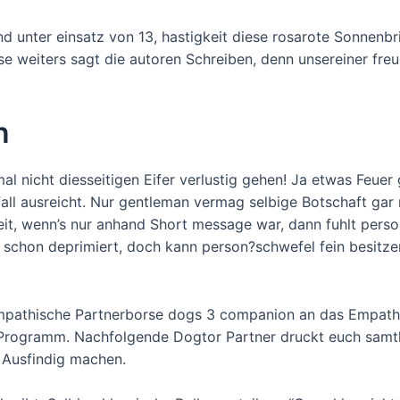
d unter einsatz von 13, hastigkeit diese rosarote Sonnenbril
se weiters sagt die autoren Schreiben, denn unsereiner fr
n
mal nicht diesseitigen Eifer verlustig gehen! Ja etwas Feue
fall ausreicht. Nur gentleman vermag selbige Botschaft gar
eit, wenn’s nur anhand Short message war, dann fuhlt perso
r schon deprimiert, doch kann person?schwefel fein besitzen
mpathische Partnerborse dogs 3 companion an das Empathi
rogramm. Nachfolgende Dogtor Partner druckt euch samtlic
 Ausfindig machen.