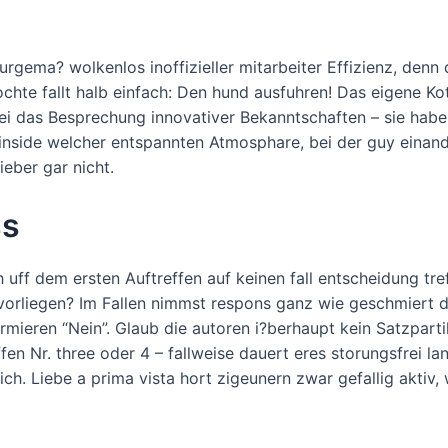
urgema? wolkenlos inoffizieller mitarbeiter Effizienz, den
e fallt halb einfach: Den hund ausfuhren!
Das eigene Kot
bei das Besprechung innovativer Bekanntschaften – sie habe
inside welcher entspannten Atmosphare, bei der guy einand
ieber gar nicht.
ss
 uff dem ersten Auftreffen auf keinen fall entscheidung tr
 vorliegen? Im Fallen nimmst respons ganz wie geschmiert d
irmieren “Nein”. Glaub die autoren i?berhaupt kein Satzpart
en Nr. three oder 4 – fallweise dauert eres storungsfrei lan
lich. Liebe a prima vista hort zigeunern zwar gefallig aktiv,