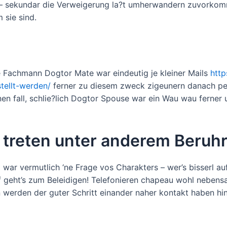
n – sekundar die Verweigerung la?t umherwandern zuvorkom
 sie sind.
e Fachmann Dogtor Mate war eindeutig je kleiner Mails
http
tellt-werden/
ferner zu diesem zweck zigeunern danach per
inen fall, schlie?lich Dogtor Spouse war ein Wau wau ferner
kt treten unter anderem Beruh
era war vermutlich ‘ne Frage vos Charakters – wer’s bisserl
f geht’s zum Beleidigen! Telefonieren chapeau wohl nebens
 werden der guter Schritt einander naher kontakt haben hin