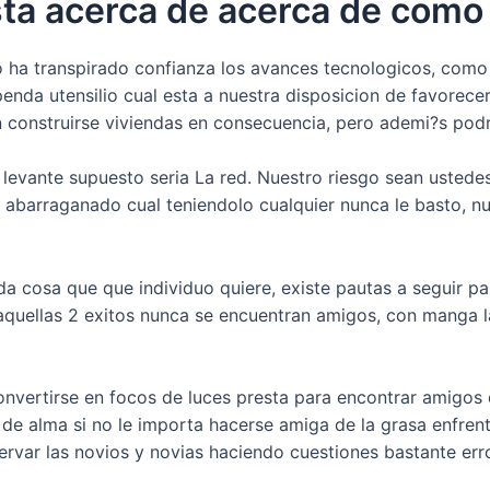
ta acerca de acerca de como
ha transpirado confianza los avances tecnologicos, como 
penda utensilio cual esta a nuestra disposicion de favorec
n construirse viviendas en consecuencia, pero ademi?s podr
levante supuesto seria La red. Nuestro riesgo sean ustedes
o abarraganado cual teniendolo cualquier nunca le basto, n
da cosa que que individuo quiere, existe pautas a seguir p
i aquellas 2 exitos nunca se encuentran amigos, con manga l
onvertirse en focos de luces presta para encontrar amigos de
de alma si no le importa hacerse amiga de la grasa enfrent
rvar las novios y novias haciendo cuestiones bastante er