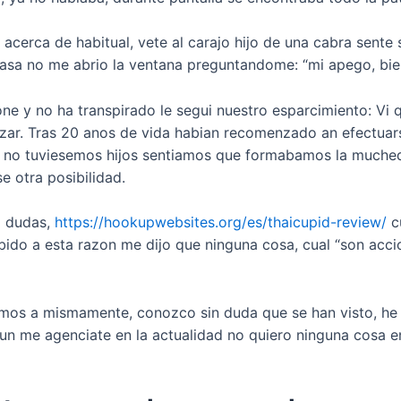
 acerca de habitual, vete al carajo hijo de una cabra sente
rasa no me abrio la ventana preguntandome: “mi apego, bie
e y no ha transpirado le segui nuestro esparcimiento: Vi que
izar. Tras 20 anos de vida habian recomenzado an efectuars
e no tuviesemos hijos sentiamos que formabamos la muched
e otra posibilidad.
a dudas,
https://hookupwebsites.org/es/thaicupid-review/
c
ido a esta razon me dijo que ninguna cosa, cual “son acci
rimos a mismamente, conozco sin duda que se han visto, h
aun me agenciate en la actualidad no quiero ninguna cosa en