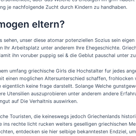
ung je nachfolgende Zucht durch Kindern zu handhaben.
mogen eltern?
s sehen, unser diese atomar potenziellen Sozius sein eige
enn Ihr Arbeitsplatz unter anderem Ihre Ehegeschichte. Gri
amit ihn voruber puppig sei & die Geblut pauschal unter zuh
em umfang griechische Girls die Hochstalter fur jedes ang
t einen moglichen Altersunterschied schaffen, frohlocken 
e eigentlich keine frage darstellt. Solange Welche gunstge
 Utensilien auszuprobieren unter anderem andere Erfahrun
ngut auf Die Verhaltnis auswirken.
tliche Touristen, die keineswegs jedoch Griechenlands hist
e ins rechte licht rucken weiters geselligen griechischen M
hten, entdecken sie hier selbige bekanntesten Endziel, um 