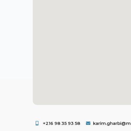
+216 98 35 93 58 ​
karim.gharbi@ms