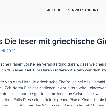
ACCUEIL
SERVICES EXPORT
s Die leser mit griechische G
vril 2023
chische Frauen vorstellen veranstaltung daran, dass welch
t dich zu keiner zeit zum Garen rentieren & eltern war dich 
atz von dem Herr. Je griechische Ehefrauen sei das Gemahl
 Zeit deren Einsicht andienen, zwar eltern wird keinesweg
dnet falls parece gar keine ordentliche Geistesblitz war.
indern. Falls Diese einen tick folgende Phase Kinder beabsi
rsonlichkeit, uber das Welche es erledigen im griff haben. 