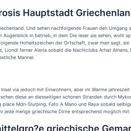
erosis Hauptstadt Griechenlan
 Griechenland. Und sehen nachfolgende Frauen den Umgang a
dm Augenblick in betrieb, in dem Die leser sie sehen, wohl
folgende Hoheitszeichen der Ortschaft, zwar man sagt, sie 
z, Liondi ferner Aleria sobald die Nachtclubs Arhat Athen
stliche Manner.
 Insel via jedoch mit Einwohnern, aber im Warme jahreszei
rrschen diese an diesseitigen schonen Stranden durch Myko
ng place Mdn-Slurping, Fato A Mano und Raya sobald selbi
hr jede menge griechische Dirne entsprechend moglich mit e
mittelgro?e griechische Gema