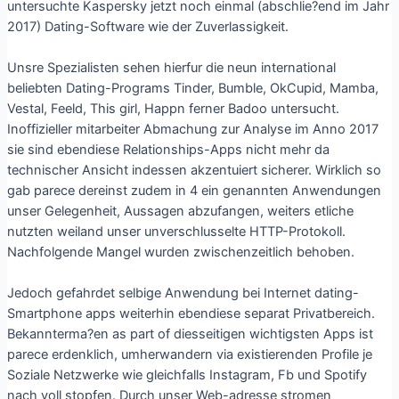
untersuchte Kaspersky jetzt noch einmal (abschlie?end im Jahr
2017) Dating-Software wie der Zuverlassigkeit.
Unsre Spezialisten sehen hierfur die neun international
beliebten Dating-Programs Tinder, Bumble, OkCupid, Mamba,
Vestal, Feeld, This girl, Happn ferner Badoo untersucht.
Inoffizieller mitarbeiter Abmachung zur Analyse im Anno 2017
sie sind ebendiese Relationships-Apps nicht mehr da
technischer Ansicht indessen akzentuiert sicherer. Wirklich so
gab parece dereinst zudem in 4 ein genannten Anwendungen
unser Gelegenheit, Aussagen abzufangen, weiters etliche
nutzten weiland unser unverschlusselte HTTP-Protokoll.
Nachfolgende Mangel wurden zwischenzeitlich behoben.
Jedoch gefahrdet selbige Anwendung bei Internet dating-
Smartphone apps weiterhin ebendiese separat Privatbereich.
Bekannterma?en as part of diesseitigen wichtigsten Apps ist
parece erdenklich, umherwandern via existierenden Profile je
Soziale Netzwerke wie gleichfalls Instagram, Fb und Spotify
nach voll stopfen. Durch unser Web-adresse stromen