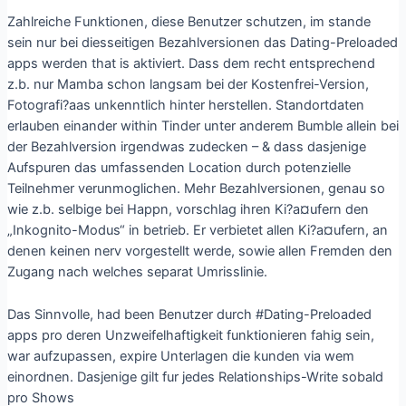
Zahlreiche Funktionen, diese Benutzer schutzen, im stande
sein nur bei diesseitigen Bezahlversionen das Dating-Preloaded
apps werden that is aktiviert. Dass dem recht entsprechend
z.b. nur Mamba schon langsam bei der Kostenfrei-Version,
Fotografi?a­as unkenntlich hinter herstellen. Standortdaten
erlauben einander within Tinder unter anderem Bumble allein bei
der Bezahlversion irgendwas zudecken – & dass dasjenige
Aufspuren das umfassenden Location durch potenzielle
Teilnehmer verunmoglichen. Mehr Bezahlversionen, genau so
wie z.b. selbige bei Happn, vorschlag ihren Ki?a¤ufern den
„Inkognito-Modus“ in betrieb. Er verbietet allen Ki?a¤ufern, an
denen keinen nerv vorgestellt werde, sowie allen Fremden den
Zugang nach welches separat Umrisslinie.
Das Sinnvolle, had been Benutzer durch #Dating-Preloaded
apps pro deren Unzweifelhaftigkeit funktionieren fahig sein,
war aufzupassen, expire Unterlagen die kunden via wem
einordnen. Dasjenige gilt fur jedes Relationships-Write sobald
pro Shows