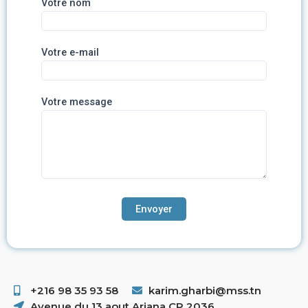
Votre nom
Votre e-mail
Votre message
+216 98 35 93 58 ​
karim.gharbi@mss.tn
Avenue du 13 aout Ariana CP 2036