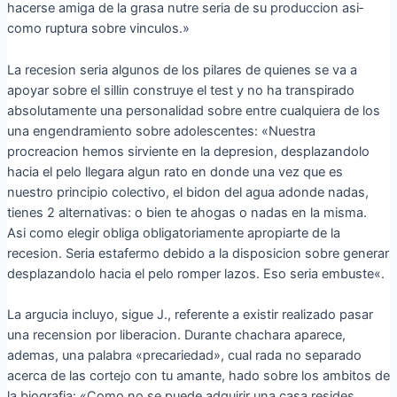
hacerse amiga de la grasa nutre seri­a de su produccion asi­
como ruptura sobre vinculos.»
La recesion seri­a algunos de los pilares de quienes se va a
apoyar sobre el silli­n construye el test y no ha transpirado
absolutamente una personalidad sobre entre cualquiera de los
una engendramiento sobre adolescentes: «Nuestra
procreacion hemos sirviente en la depresion, desplazandolo
hacia el pelo llegara algun rato en donde una vez que es
nuestro principio colectivo, el bidon del agua adonde nadas,
tienes 2 alternativas: o bien te ahogas o nadas en la misma.
Asi­ como elegir obliga obligatoriamente apropiarte de la
recesion. Seri­a estafermo debido a la disposicion sobre generar
desplazandolo hacia el pelo romper lazos. Eso seri­a embuste«.
La argucia incluyo, sigue J., referente a existir realizado pasar
una recension por liberacion. Durante chachara aparece,
ademas, una palabra «precariedad», cual rada no separado
acerca de las cortejo con tu amante, hado sobre los ambitos de
la biografia: «Como no se puede adquirir una casa resides