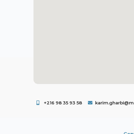
+216 98 35 93 58 ​
karim.gharbi@ms