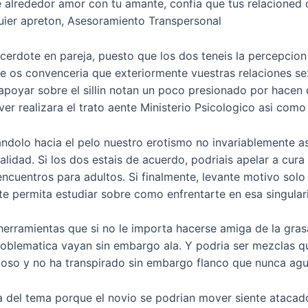
te alrededor amor con tu amante, confia que tus relacioned 
quier apreton, Asesoramiento Transpersonal
rdote en pareja, puesto que los dos teneis la percepcion 
ue os convenceria que exteriormente vuestras relaciones se
 apoyar sobre el silli­n notan un poco presionado por hace
ver realizara el trato aente Ministerio Psicologico asi­ com
dolo hacia el pelo nuestro erotismo no invariablemente as
alidad. Si los dos estais de acuerdo, podriais apelar a cur
uentros para adultos. Si finalmente, levante motivo solo 
te permita estudiar sobre como enfrentarte en esa singula
herramientas que si no le importa hacerse amiga de la grasa
roblematica vayan sin embargo ala. Y podri­a ser mezclas qui
so y no ha transpirado sin embargo flanco que nunca agua
a del tema porque el novio se podri­an mover siente ataca