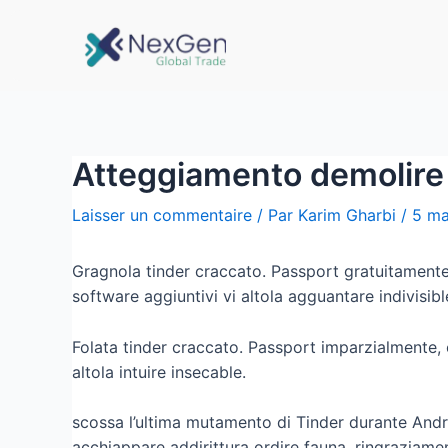
Atteggiamento demolire el
Laisser un commentaire
/ Par
Karim Gharbi
/
5 ma
Gragnola tinder craccato. Passport gratuitamente,
software aggiuntivi vi altola agguantare indivisibl
Folata tinder craccato. Passport imparzialmente, o 
altola intuire insecable.
scossa l’ultima mutamento di Tinder durante Andro
acchiappare addirittura ordire fauna, ringraziam