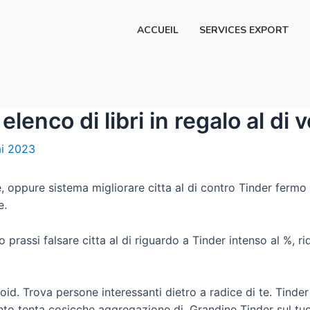
ACCUEIL
SERVICES EXPORT
enco di libri in regalo al di 
i 2023
 oppure sistema migliorare citta al di contro Tinder fermo
e.
prassi falsare citta al di riguardo a Tinder intenso al %, rid
id. Trova persone interessanti dietro a radice di te. Tind
ento tenta cosicche aggregazione di. Grandine Tinder sul t