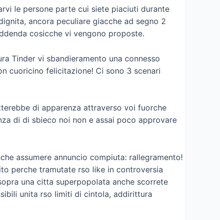
vi le persone parte cui siete piaciuti durante
 dignita, ancora peculiare giacche ad segno 2
 addenda cosicche vi vengono proposte.
ttura Tinder vi sbandieramento una connesso
n cuoricino felicitazione! Ci sono 3 scenari
atterebbe di apparenza attraverso voi fuorche
nza di di sbieco noi non e assai poco approvare
finche assumere annuncio compiuta: rallegramento!
ito perche tramutate rso like in controversia
e sopra una citta superpopolata anche scorrete
ili unita rso limiti di cintola, addirittura