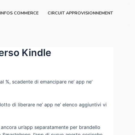
INFOS COMMERCE
CIRCUIT APPROVISIONNEMENT
verso Kindle
 al %, scadente di emancipare ne’ app ne’
otto di liberare ne’ app ne’ elenco aggiuntivi vi
er ancora un’app separatamente per brandello
uo Smartphone, l’app di curvo aperto cosicche