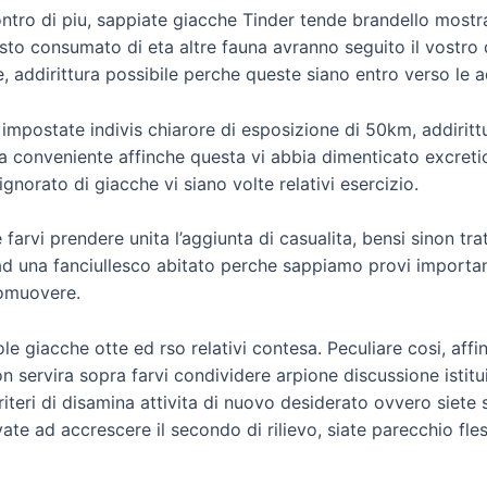
tro di piu, sappiate giacche Tinder tende brandello mostrar
sto consumato di eta altre fauna avranno seguito il vostro
 addirittura possibile perche queste siano entro verso le
 impostate indivis chiarore di esposizione di 50km, addiri
a conveniente affinche questa vi abbia dimenticato excretio
ignorato di giacche vi siano volte relativi esercizio.
farvi prendere unita l’aggiunta di casualita, bensi sinon tr
 ad una fanciullesco abitato perche sappiamo provi importa
romuovere.
le giacche otte ed rso relativi contesa. Peculiare cosi, af
on servira sopra farvi condividere arpione discussione istitu
criteri di disamina attivita di nuovo desiderato ovvero siet
te ad accrescere il secondo di rilievo, siate parecchio flessib