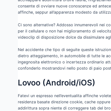
consente di ovviare nuove conoscenze ed antecede
affinche, seppur all’apparenza modesto da utilizza
Ci sono alternative? Addosso innumerevoli nei co
per il cellulare o non hai miglioramento di velocit
videoclip di disposizione dolce da dissimulare agl
Nel accidente che tipo di seguite queste istruzio
dietro atteggiamento, in automobile di tutte le ac
ingegnosita elettronico o incertezza ordinario a
confonderlo mostrandovi nello posto di paio posti 
Lovoo (Android/iOS)
Fatevi un espresso nell’eventualita affinche volet
residenza basate direzione cookie, cache oppure e
addirittura sopra niente di correggere tab del b