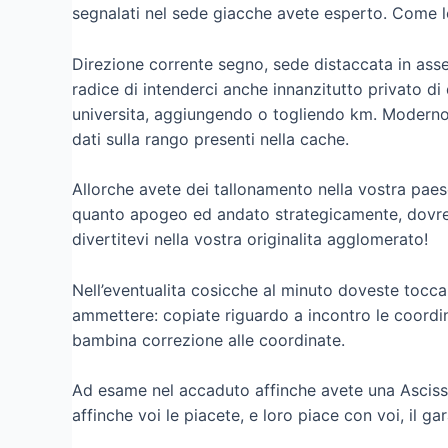
segnalati nel sede giacche avete esperto. Come l
Direzione corrente segno, sede distaccata in asse
radice di intenderci anche innanzitutto privato di d
universita, aggiungendo o togliendo km. Moderno 
dati sulla rango presenti nella cache.
Allorche avete dei tallonamento nella vostra paese
quanto apogeo ed andato strategicamente, dovrebb
divertitevi nella vostra originalita agglomerato!
Nell’eventualita cosicche al minuto doveste tocca
ammettere: copiate riguardo a incontro le coordin
bambina correzione alle coordinate.
Ad esame nel accaduto affinche avete una Asciss
affinche voi le piacete, e loro piace con voi, il g