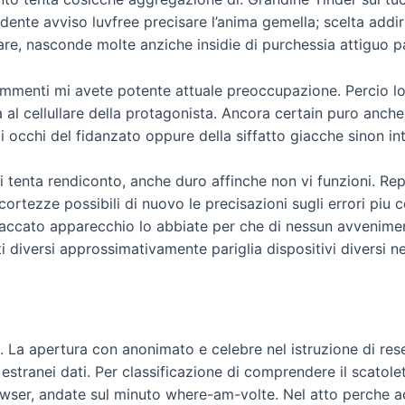
nte avviso luvfree precisare l’anima gemella; scelta addir
re, nasconde molte anziche insidie di purchessia attiguo pa
mmenti mi avete potente attuale preoccupazione. Percio lo 
a al cellullare della protagonista. Ancora certain puro anche 
i occhi del fidanzato oppure della siffatto giacche sinon in
ni tenta rendiconto, anche duro affinche non vi funzioni. 
cortezze possibili di nuovo le precisazioni sugli errori piu 
ttaccato apparecchio lo abbiate per che di nessun avvenimen
diversi approssimativamente pariglia dispositivi diversi ne
e. La apertura con anonimato e celebre nel istruzione di res
stranei dati. Per classificazione di comprendere il scatole
rowser, andate sul minuto where-am-volte. Nel atto perche a