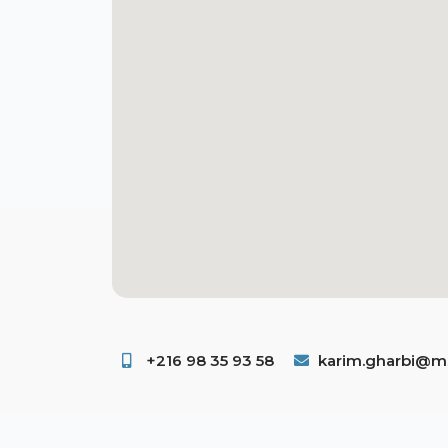
+216 98 35 93 58 ​
karim.gharbi@ms