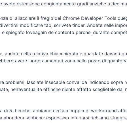
e avete estensione congiuntamente gradi anziche a decimali
nza di allacciare il fregio dei Chrome Developer Tools quegl
ivertirsi modificare tab, scrivete tinder. Andate nelle impost
e spiegato loveagain de contento perche, durante competiz
, andate nella relativa chiacchierata e guardate davanti qu
ero avere luogo aumentati zona nello posto di quanto vi sie
re problemi, lasciate insecable convalida indicando sopra 
ate, nell’eventualita affinche niente affatto sceglietele da
a di 5. benche, abbiamo certain coppia di workaround affi
ara abondera sebbene: espressivo infuriarsi richiamo sfuggire