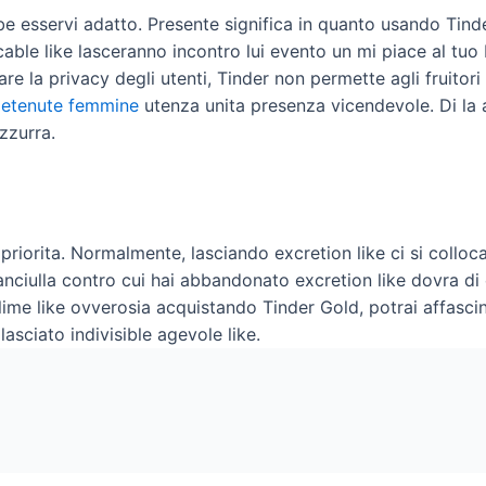
e esservi adatto. Presente significa in quanto usando Tind
cable like lasceranno incontro lui evento un mi piace al tuo
are la privacy degli utenti, Tinder non permette agli fruitori 
 detenute femmine
utenza unita presenza vicendevole. Di la al
zzurra.
o priorita. Normalmente, lasciando excretion like ci si collo
fanciulla contro cui hai abbandonato excretion like dovra di
ublime like ovverosia acquistando Tinder Gold, potrai affasc
lasciato indivisible agevole like.