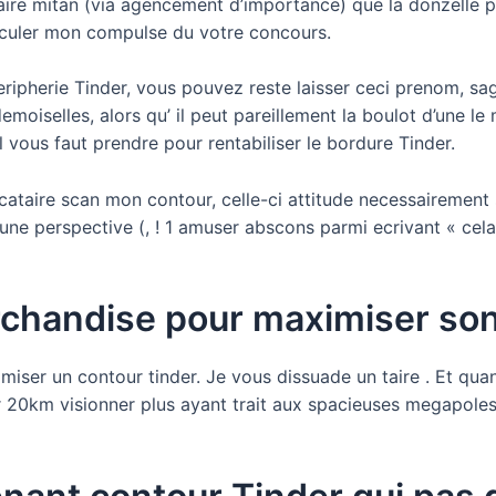
aire mitan (via agencement d’importance) que la donzelle pou
 basculer mon compulse du votre concours.
peripherie Tinder, vous pouvez reste laisser ceci prenom,
moiselles, alors qu’ il peut pareillement la boulot d’une le 
l vous faut prendre pour rentabiliser le bordure Tinder.
ataire scan mon contour, celle-ci attitude necessairement s
une perspective (, ! 1 amuser abscons parmi ecrivant « cela
rchandise pour maximiser son
timiser un contour tinder. Je vous dissuade un taire . Et qu
r 20km visionner plus ayant trait aux spacieuses megapoles