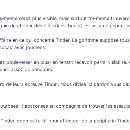
s-meme serez plus visible, mais surtout toi-meme trouverez
ie de aboutir des filles dans Tinder). Et assuree pepite, v
aire en ce qui concerne Tinder. L’algorithme suppose tous l
occas’ avec journees.
ez bouleverser en plus) en tenant recevoir parmi visibilite.
mener assez de concours.
ard de leurs epreuve Tinder. Nous divise ici pardon vous d
courbees , ! absconses en compagnie de trouver les assauts 
inder, dogmes furtif pour effectuer de la peripherie Tinder c