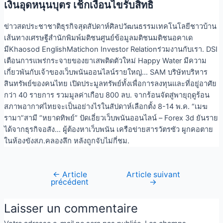
เงินอุดหนุนบุตร เช็กเงื่อนไขรับสิทธิ
ข่าวสดประชาชาติธุรกิจสุดสัปดาห์ศิลปวัฒนธรรมเทคโนโลยีชาวบ้าน
เส้นทางเศรษฐีสำนักพิมพ์มติชนศูนย์ข้อมูลมติชนมติชนอคาเด
มีKhaosod EnglishMatichon Investor Relationร่วมงานกับเรา. DSI
เตือนการแพร่กระจายของยาเสพติดตัวใหม่ Happy Water มีความ
เกี่ยวพันกับเจ้าของเว็บพนันออนไลน์รายใหญ่… SAM บริษัทบริหาร
สินทรัพย์ของคนไทย เปิดประมูลทรัพย์ทั้งเพื่อการลงทุนและที่อยู่อาศัย
กว่า 40 รายการ รวมมูลค่าเกือบ 800 ลบ. จากร้อนจัดสู่พายุฤดูร้อน
สภาพอากาศไทยจะเป็นอย่างไรในสัปดาห์เลือกตั้ง 8-14 พ.ค. “เมฆ
รามา”สามี “หยาดทิพย์” ปัดเอี่ยวเว็บพนันออนไลน์ – Forex 3d ยันราย
ได้จากธุรกิจอสัง… ผู้ต้องหาเว็บพนัน เครือข่ายสารวัตรซัว ผูกคอตาย
ในห้องขังสภ.คลองลึก หลังถูกจับไม่กี่ชม.
←
Article
Article suivant
précédent
→
Laisser un commentaire