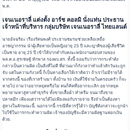
พ.ค.
เจนเนอราลี่ แต่งตั้ง อาร์ช คอลมิ นั่งแท่น ประธาน
เจ้าหน้าที่บริหาร กลุ่มบริษัท เจนเนอราลี่ ไทยแลนด์
นายอัจฉริยะ เรืองรัตนพงศ์ ประธานชมรมช่วยเหลือเหยื่อ
อาชญากรรม นำผู้เสียหายเป็นหญิงอายุ 25 ปี และญาติของผู้เสียชีวิต
เป็นชาย อายุ 25 ปี เข้าให้ปากคำกับคณะพนักงานสอบสวนของ
พล.ต.อ.สุรเชษฐ์ หักพาล รองผบ.ตร. ทั้งนี้ ยอมรับว่าการกระทำดัง
กล่าวเป็นความผิด เป็นสิ่งที่ไม่ดี ที่ผ่านมาก็กังวลว่าทำแล้วสักวันจะถูก
จับ แต่ในความกังวลนี้ ก็เป็นทางเลือกให้เราคิดว่า ถ้าเราไม่มีรายได้
จากตรงนี้ ของที่เราสร้างมา ทั้งบ้าน รถ เงินที่ใช้จ่ายในครอบครัว ก็จะ
หายไป ถามว่าอยากหยุดหรือไม่ ตนก็คิดที่อยากจะเลิก อยากหยุด
พยายามหาลู่ทางทำธุรกิจ ทั้งขายเสื้อผ้า ทำครีม จนมาถึงขาย
ปลาหมึก เพียงแต่ว่ารายได้ไม่เพียงพอกับรายจ่าย จึงจำเป็นต้องหา
ลู่ทางในลักษณะนี้. นอกจากนี้ กรณีที่ควรรู้ได้ว่า บัญชีดังกล่าวจะถูกนำ
ไปใช้ในการกระทำความผิด เจ้าของบัญชีจะมีความผิดฐานฟอกเงิน
ด้วย.