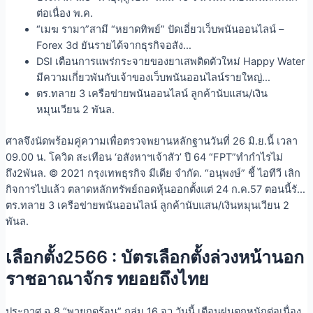
ต่อเนื่อง พ.ค.
“เมฆ รามา”สามี “หยาดทิพย์” ปัดเอี่ยวเว็บพนันออนไลน์ –
Forex 3d ยันรายได้จากธุรกิจอสัง…
DSI เตือนการแพร่กระจายของยาเสพติดตัวใหม่ Happy Water
มีความเกี่ยวพันกับเจ้าของเว็บพนันออนไลน์รายใหญ่…
ตร.ทลาย 3 เครือข่ายพนันออนไลน์ ลูกค้านับแสน/เงิน
หมุนเวียน 2 พันล.
ศาลจึงนัดพร้อมคู่ความเพื่อตรวจพยานหลักฐานวันที่ 26 มิ.ย.นี้ เวลา
09.00 น. โควิด สะเทือน ‘อสังหาฯเจ้าสัว’ ปี 64 “FPT”ทำกำไรไม่
ถึง2พันล. © 2021 กรุงเทพธุรกิจ มีเดีย จำกัด. “อนุพงษ์” ชี้ ไอทีวี เลิก
กิจการไปแล้ว ตลาดหลักทรัพย์ถอดหุ้นออกตั้งแต่ 24 ก.ค.57 ตอนนี้รั…
ตร.ทลาย 3 เครือข่ายพนันออนไลน์ ลูกค้านับแสน/เงินหมุนเวียน 2
พันล.
เลือกตั้ง2566 : บัตรเลือกตั้งล่วงหน้านอก
ราชอาณาจักร ทยอยถึงไทย
ประกาศ ฉ.8 “พายุฤดูร้อน” ถล่ม 16 จว.วันนี้ เตือนฝนตกหนักต่อเนื่อง